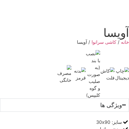
یسا
ه
/
کاشی سرانوا
/ آویسا
ویژگی ها
سایز:
30x90
برند:
سرانوا