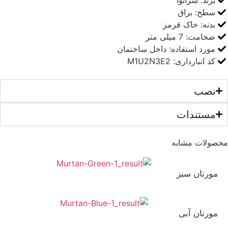
سطح:
براق
بدنه:
خاک قرمز
ضخامت:
7 میلی متر
مورد استفاده:
داخل ساختمان
کد انبارداری: M1U2N3E2
نصب
مستندات
ولات مشابه
120×270
نانو پولیش
پرسلان
مورتان سبز
120×270
نانو پولیش
پرسلان
مورتان آبی
120×270